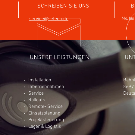
SCHREIBEN SIE UNS
B
service@setech.de
Mo. bis 
UNSERE LEISTUNGEN
UN
Installation
Bahnh
Inbetriebnahmen
86971
Service
Deut
Rollouts
Remote- Service
Einsatzplanung
Projektsteuerung
Lager & Logistik